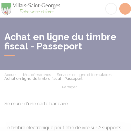
Villars-Saint-Georges
Acc
Achat en ligne du timbre
fiscal - Passeport
Accueil
Mes démarches
Services en ligne et formulaires
Achat en ligne du timbre fiscal - Passeport
Partager
Partager sur Facebook
Partager sur X - Twit
Partager sur
Par
Se munir d'une carte bancaire.
Le timbre électronique peut être délivré sur 2 supports :