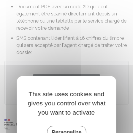
Document PDF avec un code 2D qui peut
également être scanné directement depuis un
téléphone ou une tablette par le service chargé de
recevoir votre demande
SMS contenant l'identifiant à 16 chiffres du timbre
qui sera accepté par l'agent chargé de traiter votre
dossier.
Accéder au téléservice
This site uses cookies and
Ministère chargé des finances
gives you control over what
you want to activate
Personalize