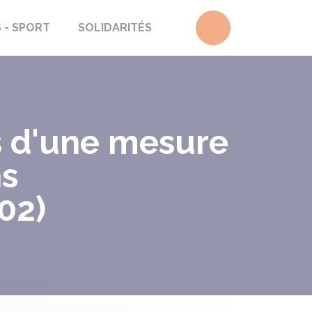
Accéder au form
S - SPORT
SOLIDARITÉS
s d'une mesure
ns
02)