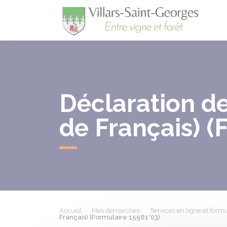
Villa
Déclaration de
de Français) (
Accueil
Mes démarches
Services en ligne et formu
Français) (Formulaire 15561*03)