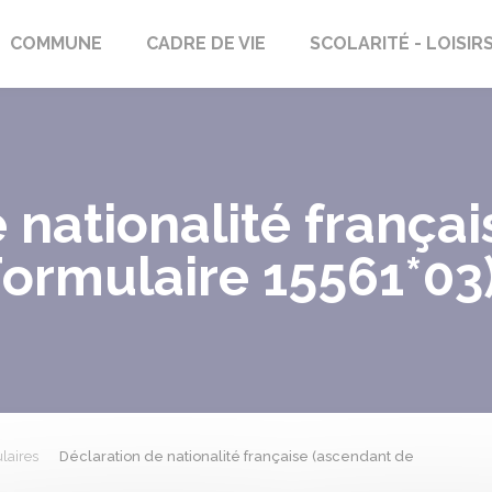
rs-Saint-Georges
COMMUNE
CADRE DE VIE
SCOLARITÉ - LOISIR
 nationalité frança
Formulaire 15561*03
laires
Déclaration de nationalité française (ascendant de