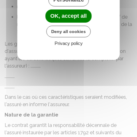
nature des techniques utilisées : ...........
OK, accept all
le cas échéant, présence d'un contrat collectif de
responsabilité décennale ainsi que le montant de la
franchise absolue.
Deny all cookies
Privacy policy
Les garanties objet de la présente attestation
d'assurance s'appliquent à l'opération de construction
ayant les caractéristiques suivantes (à compléter par
l'assureur) : ...........
...........
...........
Dans le cas où ces caractéristiques seraient modifiées,
l'assuré en informe l'assureur.
Nature de la garantie
Le contrat garantit la responsabilité décennale de
l'assuré instaurée par les articles 1792 et suivants du