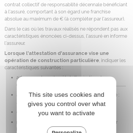
contrat collectif de responsabilité décennale bénéficiant
à l'assuré, comportant à son égard une franchise
absolue au maximum de € (à compléter par l'assureur).
Dans le cas où les travaux réalisés ne répondent pas aux
caractéristiques énoncées ci-dessus, l'assuré en informe
l'assureur.
Lorsque l'attestation d'assurance vise une
opération de construction particulière
, indiquer les
caractéristiques suivantes :
adresse, nature et coût de l'opération de
construction déclaré par le maître d'ouvrage : ...........
This site uses cookies and
activité(s) ou mission(s) exercée(s) par l'assuré :
...........
gives you control over what
date d'ouverture de chantier : ...........
you want to activate
nature et montant de la prestation réalisée par
l'assuré : ...........
Personalize