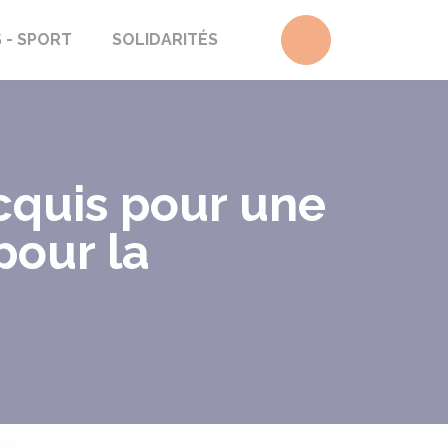
Accéder au form
S - SPORT
SOLIDARITÉS
cquis pour une
pour la