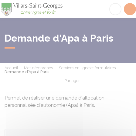
Villars-Saint-Georges
Acc
Demande d'Apa à Paris
Accueil
Mes démarches
Services en ligne et formulaires
Demande d'Apa à Paris
Partager
Partager sur Facebook
Partager sur X - Twit
Partager sur
Par
Permet de réaliser une demande d'allocation
personnalisée d'autonomie (Apa) à Paris.