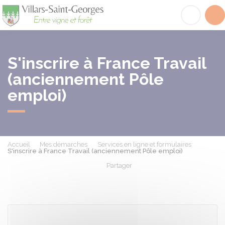
Villars-Saint-Georges
Acc
S'inscrire à France Travail
(anciennement Pôle
emploi)
Accueil
Mes démarches
Services en ligne et formulaires
S'inscrire à France Travail (anciennement Pôle emploi)
Partager
Partager sur Facebook
Partager sur X - Twit
Partager sur
Par