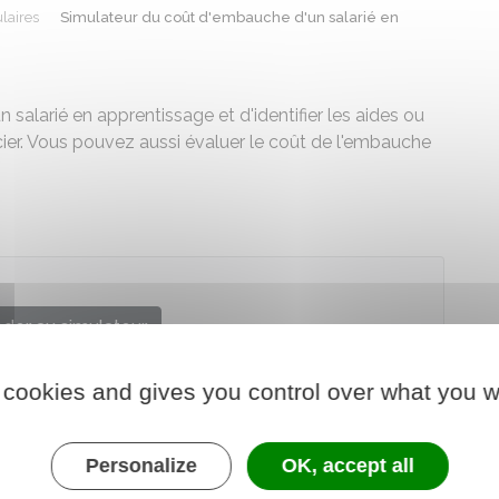
laires
Simulateur du coût d'embauche d'un salarié en
salarié en apprentissage et d'identifier les aides ou
ier. Vous pouvez aussi évaluer le coût de l'embauche
der au simulateur
ère chargé du travail
 cookies and gives you control over what you w
Personalize
OK, accept all