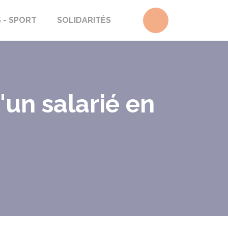
Accéder au form
S - SPORT
SOLIDARITÉS
un salarié en