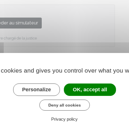
der au simulateur
re chargé de la justice
 cookies and gives you control over what you w
Personalize
OK, accept all
Deny all cookies
Privacy policy