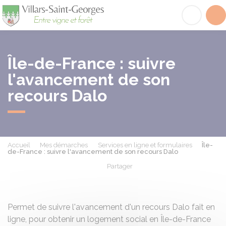
Villars-Saint-Georges
Acc
Île-de-France : suivre
l'avancement de son
recours Dalo
Accueil
Mes démarches
Services en ligne et formulaires
Île-
de-France : suivre l'avancement de son recours Dalo
Partager
Partager sur Facebook
Partager sur X - Twit
Partager sur
Par
Permet de suivre l'avancement d'un recours Dalo fait en
ligne, pour obtenir un logement social en Île-de-France