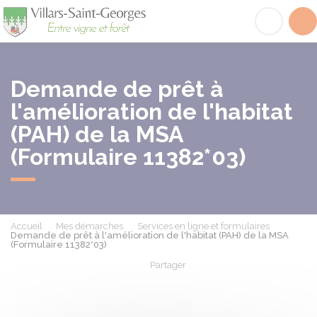
Villars-Saint-Georges
Acc
Demande de prêt à
l'amélioration de l'habitat
(PAH) de la MSA
(Formulaire 11382*03)
Accueil
Mes démarches
Services en ligne et formulaires
Demande de prêt à l'amélioration de l'habitat (PAH) de la MSA
(Formulaire 11382*03)
Partager
Partager sur Facebook
Partager sur X - Twit
Partager sur
Par