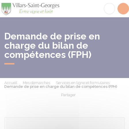
Villars-Saint-Georges
Acc
Demande de prise en
charge du bilan de
compétences (FPH)
Accueil
Mes démarches
Services en ligne et formulaires
Demande de prise en charge du bilan de compétences (FPH)
Partager
Partager sur Facebook
Partager sur X - Twit
Partager sur
Par