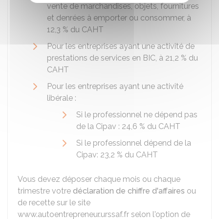
vente de marchandises, objets, fournitures
et denrées à emporter ou consommer, à
12,3 %
du
CAHT
Pour les entreprises ayant une activité de
prestations de services en BIC, à
21,2 %
du
CAHT
Pour les entreprises ayant une activité
libérale :
Si le professionnel ne dépend pas
de la
Cipav
:
24,6 %
du
CAHT
Si le professionnel dépend de la
Cipav
:
23,2 %
du
CAHT
Vous devez déposer chaque mois ou chaque
trimestre votre
déclaration de chiffre d'affaires
ou
de recette sur le site
www.autoentrepreneur.urssaf.fr selon l'option de