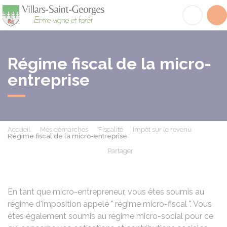
Villars-Saint-Georges
Acc
Régime fiscal de la micro-
entreprise
Accueil
Mes démarches
Fiscalité
Impôt sur le revenu
Régime fiscal de la micro-entreprise
Partager
Partager sur Facebook
Partager sur X - Twit
Partager sur
Par
En tant que micro-entrepreneur, vous êtes soumis au
régime d'imposition appelé " régime micro-fiscal ". Vous
êtes également soumis au régime micro-social pour ce