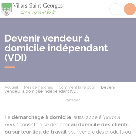
Villars-Saint-Georges
Acc
Devenir vendeur à
domicile indépendant
(VDI)
Accueil
Mes démarches
Comment faire pour
Devenir
vendeur à domicile indépendant (VDI)
Partager
Partager sur Facebook
Partager sur X - Twit
Partager sur
Par
Le
démarchage à domicile
, aussi appelé "
porte à
porte
", consiste à se déplacer
au domicile des clients
ou sur leur lieu de travail
pour vendre des produits ou