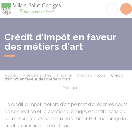
Villars-Saint-Georges
Acc
Crédit d'impôt en faveur
des métiers d'art
Accueil
Mes démarches
Fiscalité
Crédits d'impôts
Crédit
d'impôt en faveur des métiers d'art
Partager
Partager sur Facebook
Partager sur X - Twit
Partager sur
Par
Le crédit d'impôt métiers d'art permet d'alléger les coûts
de conception et la création ouvrages en petite série ou
sur mesure (coûts salariaux notamment). Il encourage la
création artisanale d'excellence.