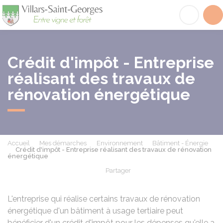
Villars-Saint-Georges
Acc
Crédit d'impôt - Entreprise
réalisant des travaux de
rénovation énergétique
Accueil
Mes démarches
Environnement
Bâtiment - Énergie
Crédit d'impôt - Entreprise réalisant des travaux de rénovation
énergétique
Partager
Partager sur Facebook
Partager sur X - Twit
Partager sur
Par
L'entreprise qui réalise certains travaux de rénovation
énergétique d'un bâtiment à usage tertiaire peut
bénéficier d'un crédit d'impôt pour les dépenses qu'elle a