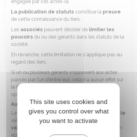
engagée par ces actes-là.
La publication de statuts
constitue la
preuve
de cette connaissance du tiers.
Les
associés
peuvent décider de
limiter les
pouvoirs
du ou des gérants dans les statuts de la
société.
En revanche, cette limitation ne s'applique pas au
regard des tiers.
Si un ou plusieurs gérants s'opposent aux actes
passés par l'un d'entre eux, cela n'a aucun effet sur
le tiers sauf s'il avait connaissance de cette
opposition.
This site uses cookies and
Autres pouvoirs
gives you control over what
Le ou les gérants peuvent décider de
déplacer le
you want to activate
siège social
de l'entreprise en France
avec la
validation des associés
lors d'une consultation
écrite ou une assemblée à la majorité.