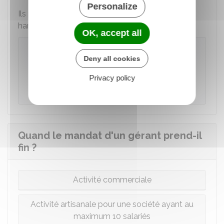
Personalize
Ils peuvent aussi
modifier les statuts
pour les
harmoniser avec la loi.
OK, accept all
Exemple
Deny all cookies
Un gérant ne peut pas décider de vendre des
livres alors que l'activité de la société est de
Privacy policy
vendre des vêtements.
Quand le mandat d'un gérant prend-il
fin ?
Activité commerciale
Activité artisanale pour une société ayant au
maximum 10 salariés