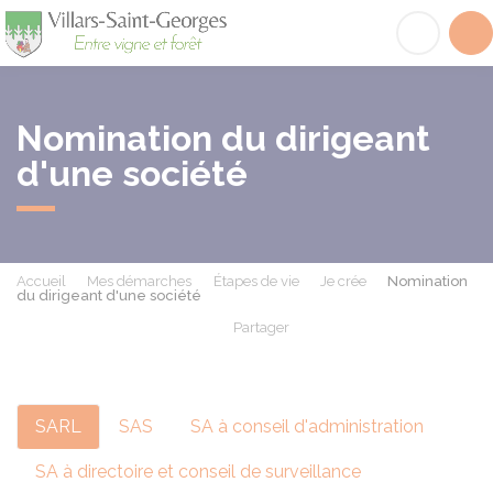
Villars-Saint-Georges
Acc
Nomination du dirigeant
d'une société
Accueil
Mes démarches
Étapes de vie
Je crée
Nomination
du dirigeant d'une société
Partager
Partager sur Facebook
Partager sur X - Twit
Partager sur
Par
SARL
SAS
SA à conseil d'administration
SA à directoire et conseil de surveillance