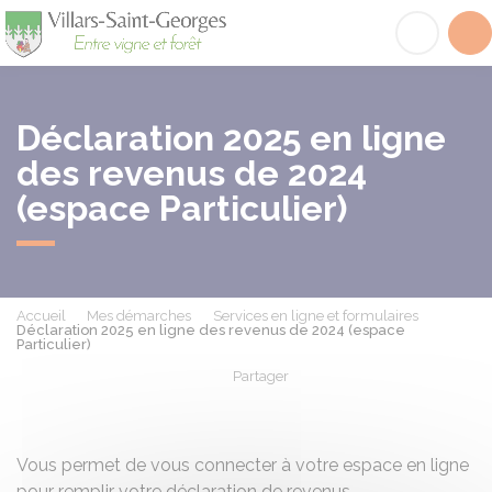
Villars-Saint-Georges
Acc
Déclaration 2025 en ligne
des revenus de 2024
(espace Particulier)
Accueil
Mes démarches
Services en ligne et formulaires
Déclaration 2025 en ligne des revenus de 2024 (espace
Particulier)
Partager
Partager sur Facebook
Partager sur X - Twit
Partager sur
Par
Vous permet de vous connecter à votre espace en ligne
pour remplir votre déclaration de revenus.