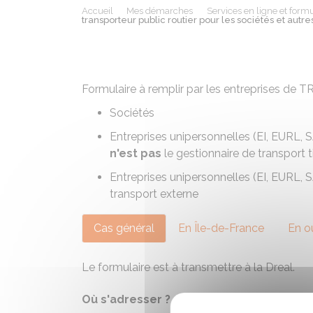
Accueil
Mes démarches
Services en ligne et formu
transporteur public routier pour les sociétés et autr
Formulaire à remplir par les entreprises de
T
Sociétés
Entreprises unipersonnelles (
EI
,
EURL
,
S
n'est pas
le gestionnaire de transport t
Entreprises unipersonnelles (
EI
,
EURL
,
S
transport externe
Cas général
En Île-de-France
En o
Le formulaire est à transmettre à la Dreal.
Où s'adresser ?