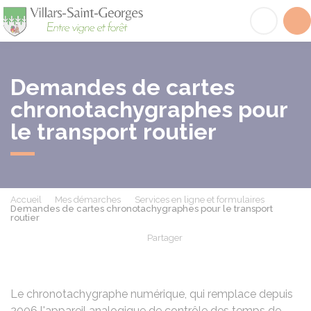
Villars-Saint-Georges
Acc
Demandes de cartes
chronotachygraphes pour
le transport routier
Accueil
Mes démarches
Services en ligne et formulaires
Demandes de cartes chronotachygraphes pour le transport
routier
Partager
Partager sur Facebook
Partager sur X - Twit
Partager sur
Par
Le chronotachygraphe numérique, qui remplace depuis
2006 l'appareil analogique de contrôle des temps de