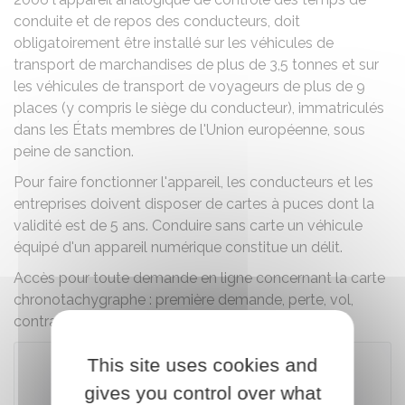
conduite et de repos des conducteurs, doit
obligatoirement être installé sur les véhicules de
transport de marchandises de plus de 3,5 tonnes et sur
les véhicules de transport de voyageurs de plus de 9
places (y compris le siège du conducteur), immatriculés
dans les États membres de l'Union européenne, sous
peine de sanction.
Pour faire fonctionner l'appareil, les conducteurs et les
entreprises doivent disposer de cartes à puces dont la
validité est de 5 ans. Conduire sans carte un véhicule
équipé d'un appareil numérique constitue un délit.
Accès pour toute demande en ligne concernant la carte
chronotachygraphe : première demande, perte, vol,
contrat de services...
This site uses cookies and
gives you control over what
Accéder au téléservice