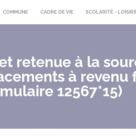
rs-Saint-Georges
COMMUNE
CADRE DE VIE
SCOLARITÉ - LOISIR
t retenue à la sour
acements à revenu f
rmulaire 12567*15)