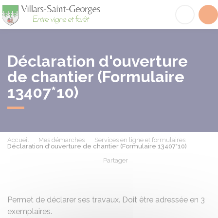
Villars-Saint-Georges
Acc
Déclaration d'ouverture
de chantier (Formulaire
13407*10)
Accueil
Mes démarches
Services en ligne et formulaires
Déclaration d'ouverture de chantier (Formulaire 13407*10)
Partager
Partager sur Facebook
Partager sur X - Twit
Partager sur
Par
Permet de déclarer ses travaux. Doit être adressée en 3
exemplaires.