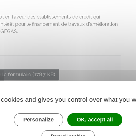
pôt en faveur des établissements de crédit qui
térêt pour le financement de travaux d'amélioration
 SGFGAS.
 le formulaire (178.7 KB)
re chargé des finances
 cookies and gives you control over what you w
Personalize
OK, accept all
Deny all cookies