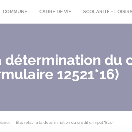
rs-Saint-Georges
COMMUNE
CADRE DE VIE
SCOLARITÉ - LOISIR
la détermination du 
rmulaire 12521*16)
laires
État relatif à la détermination du crédit d'impôt "Eco-