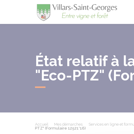
Villa
État relatif à 
"Eco-PTZ" (Fo
Accueil
Mes démarches
Services en ligne et formu
PTZ" (Formulaire 12521*16)