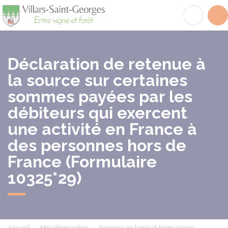
Villars-Saint-Georges
Acc
Déclaration de retenue à
la source sur certaines
sommes payées par les
débiteurs qui exercent
une activité en France à
des personnes hors de
France (Formulaire
10325*29)
Accueil
Mes démarches
Services en ligne et formulaires