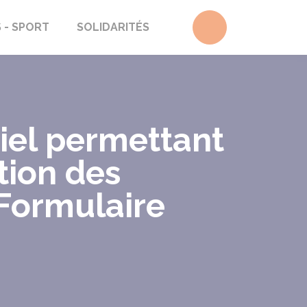
Accéder au form
S - SPORT
SOLIDARITÉS
iel permettant
tion des
Formulaire