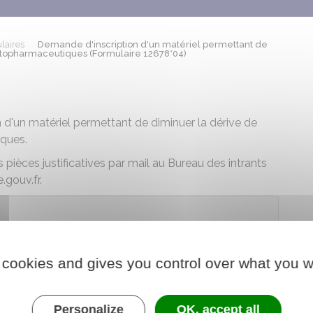
laires
Demande d'inscription d'un matériel permettant de
hytopharmaceutiques (Formulaire 12678*04)
 d'un matériel permettant de diminuer la dérive de
iques.
ièces justificatives par mail au Bureau des intrants
.gouv.fr.
 le formulaire (111.7 KB)
 cookies and gives you control over what you w
 chargé de l'agriculture
Personalize
OK, accept all