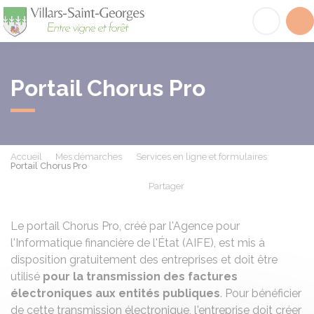
Villars-Saint-Georges
Acc
Portail Chorus Pro
Accueil
Mes démarches
Services en ligne et formulaires
Portail Chorus Pro
Partager
Partager sur Facebook
Partager sur X - Twit
Partager sur
Par
Le portail Chorus Pro, créé par l'Agence pour
l'Informatique financière de l'État (AIFE), est mis à
disposition gratuitement des entreprises et doit être
utilisé
pour la transmission des factures
électroniques aux entités publiques
. Pour bénéficier
de cette transmission électronique, l'entreprise doit créer