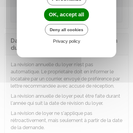
Agence nationale pour l'information sur le logement
(Anil)
OK, accept all
Deny all cookies
Dans quel délai s'applique la révision
Privacy policy
du loyer ?
La révision annuelle du loyer n'est pas
automatique. Le propriétaire doit en informer le
locataire par un courrier, envoyé de préférence par
lettre recommandée avec accusé de réception.
La révision annuelle de loyer peut être faite durant
l'année qui suit la date de révision du loyer.
La révision de loyer ne s'applique pas
rétroactivement, mais seulement à partir de la date
de la demande.