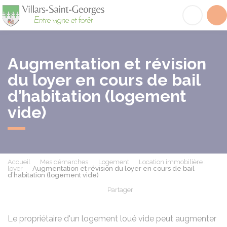
Villars-Saint-Georges
Acc
Augmentation et révision
du loyer en cours de bail
d’habitation (logement
vide)
Accueil
Mes démarches
Logement
Location immobilière :
loyer
Augmentation et révision du loyer en cours de bail
d’habitation (logement vide)
Partager
Partager sur Facebook
Partager sur X - Twit
Partager sur
Par
Le propriétaire d'un logement loué vide peut augmenter