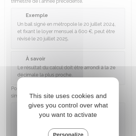
trimestre de l'année précédente.
Exemple
Un bail signé en métropole le 20 juillet 2024,
et fixant le loyer mensuel à
600 €
, peut être
révisé le 20 juillet 2025.
À savoir
Le résultat du calcul doit être
arrondi à la 2e
décimale la plus proche
.
Pour faire ce calcul, vous pouvez utiliser le
This site uses cookies and
simulateur suivant :
gives you control over what
Calculer la révision du loyer
you want to activate
Accéder au Simulateur
Personalize