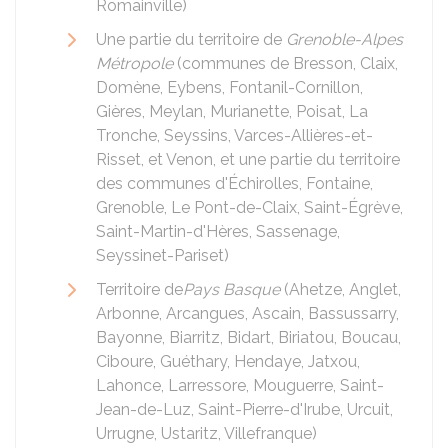
Romainville)
Une partie du territoire de
Grenoble-Alpes
Métropole
(communes de Bresson, Claix,
Domène, Eybens, Fontanil-Cornillon,
Gières, Meylan, Murianette, Poisat, La
Tronche, Seyssins, Varces-Allières-et-
Risset, et Venon, et une partie du territoire
des communes d'Échirolles, Fontaine,
Grenoble, Le Pont-de-Claix, Saint-Égrève,
Saint-Martin-d'Hères, Sassenage,
Seyssinet-Pariset)
Territoire de
Pays Basque
(Ahetze, Anglet,
Arbonne, Arcangues, Ascain, Bassussarry,
Bayonne, Biarritz, Bidart, Biriatou, Boucau,
Ciboure, Guéthary, Hendaye, Jatxou,
Lahonce, Larressore, Mouguerre, Saint-
Jean-de-Luz, Saint-Pierre-d'Irube, Urcuit,
Urrugne, Ustaritz, Villefranque)