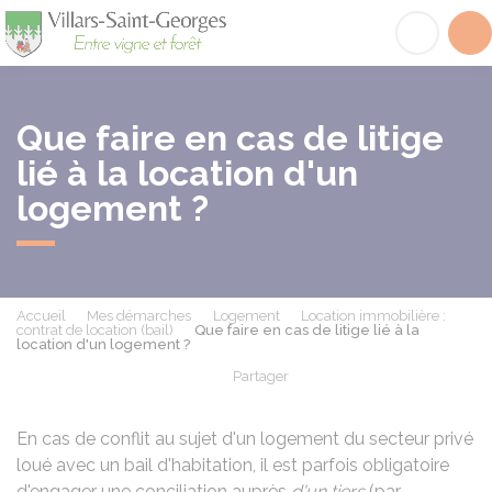
Villars-Saint-Georges
Acc
Que faire en cas de litige
lié à la location d'un
logement ?
Accueil
Mes démarches
Logement
Location immobilière :
contrat de location (bail)
Que faire en cas de litige lié à la
location d'un logement ?
Partager
Partager sur Facebook
Partager sur X - Twit
Partager sur
Par
En cas de conflit au sujet d'un logement du secteur privé
loué avec un bail d'habitation, il est parfois obligatoire
d'engager une conciliation auprès
d'un tiers
(par