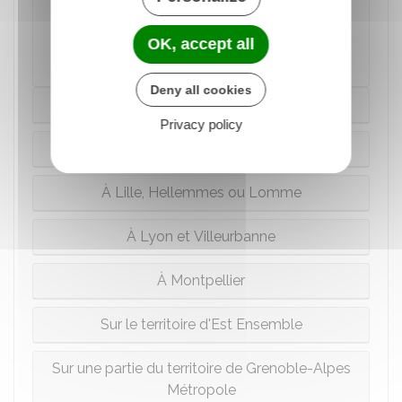
OK, accept all
Direction de l'information légale et administrative
(Dila) - Premier ministre
Deny all cookies
À Paris
Privacy policy
À Bordeaux
À Lille, Hellemmes ou Lomme
À Lyon et Villeurbanne
À Montpellier
Sur le territoire d'Est Ensemble
Sur une partie du territoire de Grenoble-Alpes
Métropole