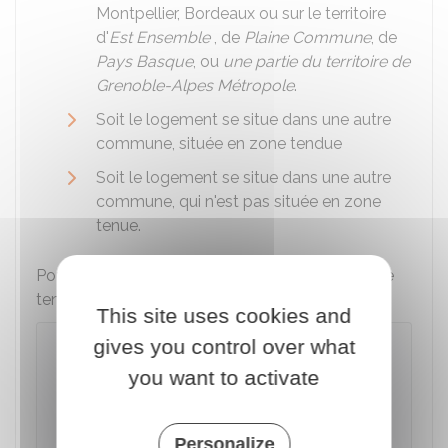
Montpellier, Bordeaux ou sur le territoire
d'
Est Ensemble
, de
Plaine Commune
, de
Pays Basque
, ou
une partie du territoire de
Grenoble-Alpes Métropole
.
Soit le logement se situe dans une autre
commune, située en zone tendue
Soit le logement se situe dans une autre
commune, qui n'est pas située en zone
tenue.
Pour savoir si votre commune est située en zone
tendue, vous pouvez utiliser ce simulateur :
This site uses cookies and
gives you control over what
Savoir si un logement est situé en
zone tendue (préavis du locataire et
you want to activate
encadrement des loyers)
Accéder au Simulateur
Personalize