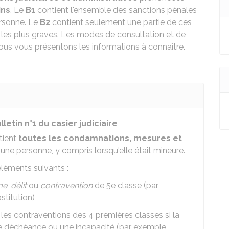
ins
. Le
B1
contient l'ensemble des sanctions pénales
ersonne. Le
B2
contient seulement une partie de ces
les plus graves. Les modes de consultation et de
 Nous vous présentons les informations à connaître.
tin n°1 du casier judiciaire
ntient
toutes les condamnations, mesures et
ne personne, y compris lorsqu'elle était mineure.
léments suivants :
me
,
délit
ou
contravention
de 5e classe (par
ostitution)
s contraventions des 4 premières classes si la
une déchéance ou une incapacité (par exemple,