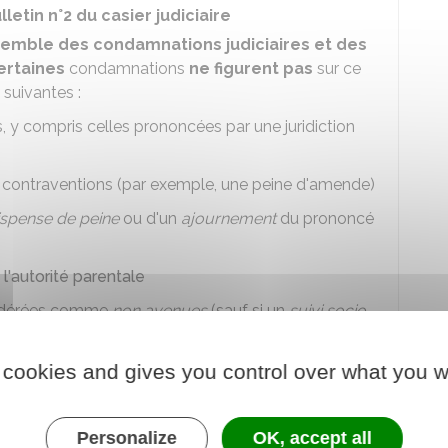
tin n°2 du casier judiciaire
semble des condamnations judiciaires et des
ertaines
condamnations
ne figurent pas
sur ce
 suivantes :
, y compris celles prononcées par une juridiction
ontraventions (par exemple, une peine d'amende)
ispense de peine
ou d'un
ajournement
du prononcé
e l'autorité parentale
sidérées comme
non avenues
(sauf si un
suivi socio-
cer une activité avec des mineurs ou une peine
ur une durée plus longue que celle de la peine)
 cookies and gives you control over what you w
ution a été constatée par le
procureur de la
Personalize
OK, accept all