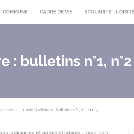
rs-Saint-Georges
COMMUNE
CADRE DE VIE
SCOLARITÉ - LOISIR
e : bulletins n°1, n°2
et peines
Casier judiciaire : bulletins n°1, n°2 et n°3
ons judiciaires et administratives
prononcées