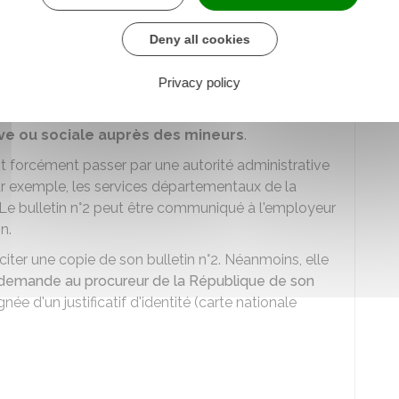
Deny all cookies
diciaire
e délivré aux
autorités administratives
(exemple :
Privacy policy
ux de commerce
. Il peut également être demandé
s ou privées) qui emploient des salariés pour
tive ou sociale auprès des mineurs
.
oit forcément passer par une autorité administrative
ar exemple, les services départementaux de la
 Le bulletin n°2 peut être communiqué à l'employeur
n.
ter une copie de son bulletin n°2. Néanmoins, elle
demande au procureur de la République de son
e d'un justificatif d'identité (carte nationale