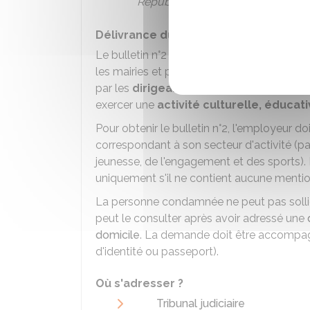
République
.
Délivrance du bulletin n°2 du casier ju
Le bulletin n°2 du casier judiciaire peut êtr
les mairies et préfectures) et aux
tribuna
par les
dirigeants de sociétés
(publique
exercer une
activité culturelle, éduca
Pour obtenir le bulletin n°2, l'employeur d
correspondant à son secteur d'activité (p
jeunesse, de l'engagement et des sports).
uniquement s'il ne contient aucune mentio
La personne condamnée ne peut pas sollici
peut le consulter après avoir adressé une
domicile
. La demande doit être accompagné
d'identité ou passeport).
Où s'adresser ?
Tribunal judiciaire