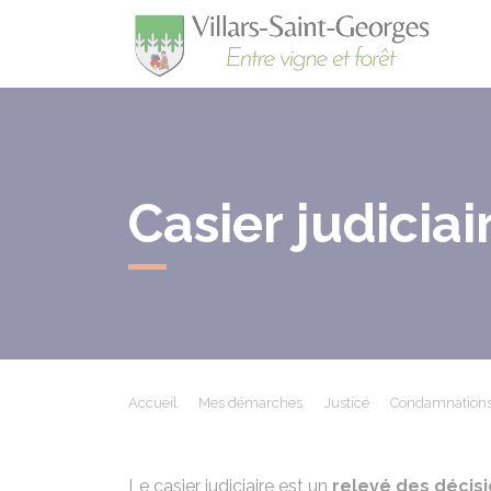
Villa
Casier judiciair
Accueil
Mes démarches
Justice
Condamnations 
Le casier judiciaire est un
relevé des décisi