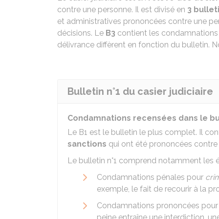
contre une personne. Il est divisé en
3 bullet
et administratives prononcées contre une p
décisions. Le
B3
contient les condamnations 
délivrance diffèrent en fonction du bulletin.
Bulletin n°1 du casier judiciaire
Condamnations recensées dans le bulle
Le B1 est le bulletin le plus complet. Il co
sanctions
qui ont été prononcées contre u
Le bulletin n°1 comprend notamment les é
Condamnations pénales pour
cri
exemple, le fait de recourir à la pr
Condamnations prononcées pour le
peine entraîne une interdiction, 