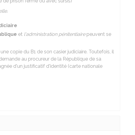
 de prison ferme ou avec sursis)
elle
.
diciaire
ublique
et
l'administration pénitentiaire
peuvent se
une copie du B1 de son casier judiciaire. Toutefois, il
e demande au procureur de la République de sa
e d'un justificatif d'identité (carte nationale