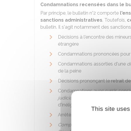
Condamnations recensées dans le bulle
Par principe, le bulletin n°2 comporte
l'en
sanctions administratives
. Toutefois,
c
bulletin. Il s'agit notamment des sanctions
Décisions à l'encontre des mineurs
étrangère
Condamnations prononcées pour c
Condamnations assorties d'une
d
de la peine
Décisions prononçant le
retrait d
Condamnations avec sursis con
judiciaire
, une interdiction d'exer
d'inéligibilité a été prononcée po
This site uses
Arrêtés d'expulsion
abrogés
Compositions pénales
dont l'exéc