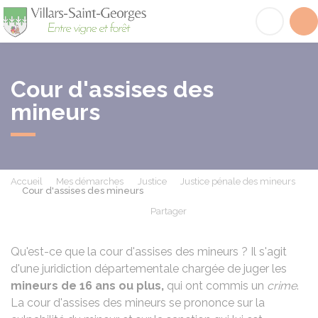
Villars-Saint-Georges
Acc
Cour d'assises des
mineurs
Accueil
Mes démarches
Justice
Justice pénale des mineurs
Cour d'assises des mineurs
Partager
Partager sur Facebook
Partager sur X - Twit
Partager sur
Par
Qu'est-ce que la cour d'assises des mineurs ? Il s'agit
d'une juridiction départementale chargée de juger les
mineurs de 16 ans ou plus,
qui ont commis un
crime
.
La cour d'assises des mineurs se prononce sur la