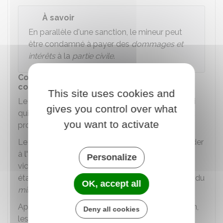
À savoir
En parallèle d'une sanction, le mineur peut
être condamné à payer des
dommages et
intérêts
à la
partie civile
.
Comment se passent les débats devant la
cour d'assises des mineurs ?
This site uses cookies and
Le président de la cour dirige les débats. C'est lui
gives you control over what
qui donne la parole aux différentes personnes du
you want to activate
procès.
Le président interroge le mineur avant de procéder
à
l'audition des témoins
, des experts et de la
Personalize
victime. La liste des témoins et experts a été
établie précédemment à la demande du mineur, du
OK, accept all
ministère public
et de la victime.
Après que le président ait donné son autorisation,
Deny all cookies
les
assesseurs
, les
jurés
et les avocats peuvent