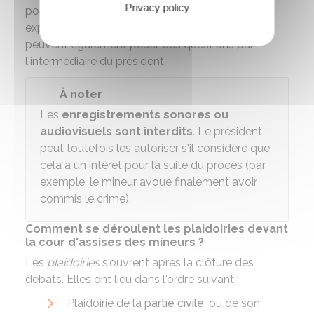
Privacy policy
poser des questions au mineur, aux témoins, aux
experts et à la victime. Le mineur et la victime
peuvent également poser des questions par
l'intermédiaire du président.
À noter
Les
enregistrements sonores ou
audiovisuels sont
interdits
. Le président
peut toutefois les autoriser s'il considère que
cela a un intérêt pour la suite du procès (par
exemple, le mineur avoue finalement avoir
commis le crime).
Comment se déroulent les plaidoiries devant
la cour d'assises des mineurs ?
Les
plaidoiries
s'ouvrent après la clôture des
débats. Elles ont lieu dans l'ordre suivant :
Plaidoirie de la
partie civile
, ou de son