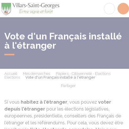
Villars-Saint-Georges
Acc
Vote d'un Français installé
à l'étranger
Accueil
Mes démarches
Papiers - Citoyenneté - Élections
Élections
Vote d'un Français installé à l'étranger
Partager
Partager sur Facebook
Partager sur X - Twit
Partager sur
Par
Si vous
habitez à l'étranger
, vous pouvez
voter
depuis l'étranger
pour les élections législatives,
européennes, présidentielle, conseillers des Français de
l'étranger et les référendums. Pour cela, vous devez être