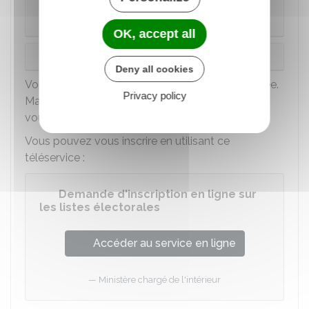
Vous êtes inscrit au registre des Français
établis hors de France
OK, accept all
Vous n'êtes pas inscrit au registre
Deny all cookies
Vous pouvez vous inscrire tout au long de l'année.
Privacy policy
Mais pour voter lors d'une élection en particulier,
vous devez vous inscrire
avant une date limite
.
Vous pouvez vous inscrire en utilisant ce
téléservice :
Demande d'inscription en ligne sur
les listes électorales
Accéder au service en ligne
Ministère chargé de l'intérieur