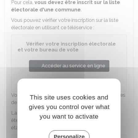
Pour cela,
vous devez être inscrit sur la liste
électorale d'une commune
.
Vous pouvez vérifier votre inscription sur la liste
électorale en utilisant ce téléservice :
Vérifier votre inscription électorale
et votre bureau de vote
Accéder au service en ligne
Ministère chargé de l'intérieur
Vous pouvez vous inscrire sur les listes électorales
This site uses cookies and
de certaines communes.
gives you control over what
La liste de ces communes varie selon que vous
you want to activate
êtes ou non inscrit sur le registre des Français
établis hors de France :
Personalize