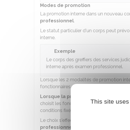
Modes de promotion
La promotion interne dans un nouveau cor
professionnel
.
Le statut particulier d'un corps peut prév
interne.
Exemple
Le corps des greffiers des services jud
interne après examen professionnel.
Lorsque les 2 modalités de promotion inte
fonctionnaires qui remplissent des conditio
Lorsque la promotion interne s'effect
This site uses
choisit les fonctionnaires qu'elle souhait
conditions fixées par le statut particulier d
Le choix s'effectue au vu de la
valeur pro
professionnelle
des fonctionnaires.