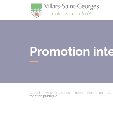
Villa
Promotion inte
Accueil
Mes démarches
Travail - Formation
Car
fonction publique