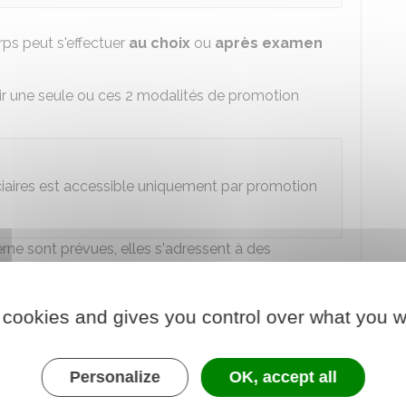
ps peut s'effectuer
au choix
ou
après examen
oir une seule ou ces 2 modalités de promotion
iciaires est accessible uniquement par promotion
rne sont prévues, elles s'adressent à des
ns différentes.
ue au choix
, votre administration employeur
 cookies and gives you control over what you w
e promouvoir parmi ceux qui remplissent les
u corps d'accueil.
fessionnelle
et des
acquis de l'expérience
Personalize
OK, accept all