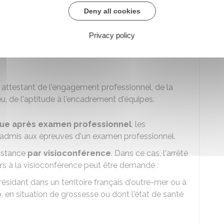
Deny all cookies
 cadre de ses lignes directrices de gestion, les
 professionnelle et des acquis de l'expérience
Privacy policy
itères suivants :
tions exercées
e attestant de l'engagement professionnel, de la
ieu, de l'aptitude à l'encadrement d'équipes.
ctue après examen professionnel
, les
 admis aux épreuves d'un examen professionnel.
distance
par visioconférence
. Dans ce cas, l'arrêté
urs à la visioconférence peut être demandé :
résidant dans un territoire français d'outre-mer ou à
p, en situation de grossesse ou dont l'état de santé