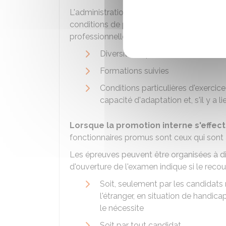
L'administration employeur précise, dans le
conditions de prise en compte de la valeur
professionnelle notamment à travers les cr
Diversité du parcours et des fonc
Formations suivies
Conditions particulières d'exercic
capacité d'adaptation et, s'il y a l
Lorsque la promotion interne s'effe
fonctionnaires promus sont ceux qui sont
Les épreuves peuvent être organisées à 
d'ouverture de l'examen indique si le reco
Soit, seulement par les candidats 
l'étranger, en situation de handica
le nécessite
Soit par tout candidat.