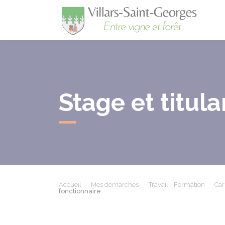
Villa
Stage et titul
Accueil
Mes démarches
Travail - Formation
Car
fonctionnaire