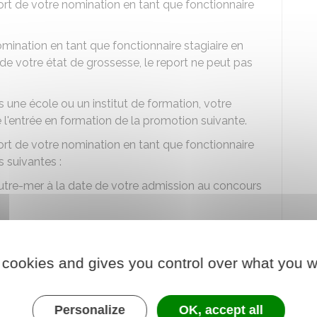
t de votre nomination en tant que fonctionnaire
ination en tant que fonctionnaire stagiaire en
 de votre état de grossesse, le report ne peut pas
s une école ou un institut de formation, votre
 l'entrée en formation de la promotion suivante.
t de votre nomination en tant que fonctionnaire
s suivantes :
'outre-mer à la date de votre admission au concours
lai de moins de 2 mois suivant votre admission,
ode de formation sur le territoire métropolitain
 cookies and gives you control over what you w
nstallation en métropole liées à votre situation
Personalize
OK, accept all