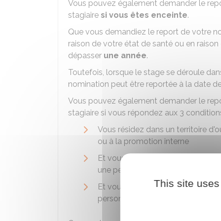
Vous pouvez également demander le repor
stagiaire
si vous êtes enceinte
.
Que vous demandiez le report de votre nom
raison de votre état de santé ou en raison
dépasser
une année
.
Toutefois, lorsque le stage se déroule dan
nomination peut être reportée à la date de
Vous pouvez également demander le repor
stagiaire si vous répondez aux 3 condition
Vous résidez dans un territoire d
ou à la promotion interne
Et vous devez débuter, dans un dé
une période probatoire ou une péri
This site uses
Et vous justifiez de difficultés d'i
personnelle ou familiale.