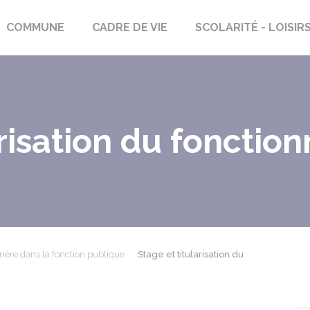
rs-Saint-Georges
COMMUNE
CADRE DE VIE
SCOLARITÉ - LOISIR
arisation du fonction
rière dans la fonction publique
Stage et titularisation du