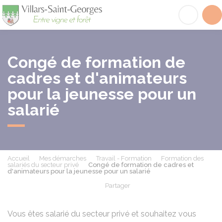
Villars-Saint-Georges
Acc
Congé de formation de
cadres et d'animateurs
pour la jeunesse pour un
salarié
Accueil
Mes démarches
Travail - Formation
Formation des
salariés du secteur privé
Congé de formation de cadres et
d'animateurs pour la jeunesse pour un salarié
Partager
Partager sur Facebook
Partager sur X - Twit
Partager sur
Par
Vous êtes salarié du secteur privé et souhaitez vous