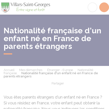
Villars-Saint-Georges
Acc
Nationalité française d'un
enfant né en France de
parents étrangers
Accueil
Mes démarches
Étranger - Europe
Nationalité
française
Nationalité française d'un enfant né en France de
parents étrangers
Partager
Partager sur Facebook
Partager sur X - Twit
Partager sur
Par
Vous êtes parents étrangers d'un enfant né en France ?
Si vous résidez en France, votre enfant peut obtenir la
nationalité française. Nous vous indiquons les conditions