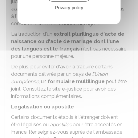
judiciaires ou administratives d'un autre
pays
Privacy policy
européen
. Si vous êtes à l'étranger, adressez-vous
à l'ambassade ou au consulat de France pour
consulter la liste des traducteurs agréés.
La traduction d'un
extrait plurilingue d'acte de
naissance ou d'acte de mariage dont l'une
des langues est le français
n'est pas nécessaire
pour une personne majeure.
De plus, pour éviter d'avoir à traduire certains
documents délivrés par un pays de
l'Union
européenne
, un
formulaire multilingue
peut être
joint. Consultez le
site e-justice
pour avoir des
informations complémentaires.
Légalisation ou apostille
Certains documents établis à l'étranger doivent
être
légalisés
ou
apostillés
pour être acceptés en
France. Renseignez-vous auprès de l'ambassade