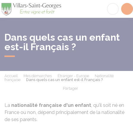
Villars-Saint-Georges
Acc
Dans quels cas un enfant
est-il Français ?
Accueil
Mes démarches
Étranger - Europe
Nationalité
française
Dans quels cas un enfant est-il Français ?
Partager
Partager sur Facebook
Partager sur X - Twit
Partager sur
Par
La
nationalité française d'un enfant
, qu'il soit né en
France ou non, dépend principalement de la nationalité
de ses parents.