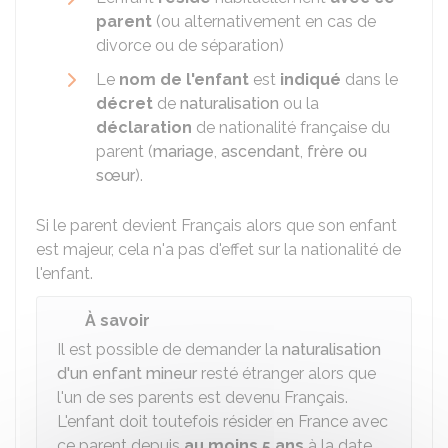
parent
(ou alternativement en cas de
divorce ou de séparation)
Le
nom de l'enfant
est
indiqué
dans le
décret
de
naturalisation
ou la
déclaration
de nationalité française du
parent (
mariage
,
ascendant
,
frère ou
sœur
).
Si le parent devient Français alors que son enfant
est majeur, cela n'a pas d'effet sur la nationalité de
l'enfant.
À savoir
Il est possible de demander la
naturalisation
d'un enfant mineur
resté étranger alors que
l'un de ses parents est devenu Français.
L'enfant doit toutefois résider en France avec
ce parent depuis
au moins 5 ans
à la date