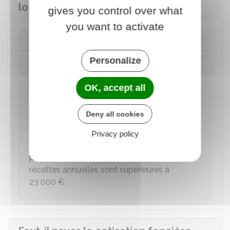
locatifs ?
gives you control over what
you want to activate
Régime micro-BIC
Personalize
Régime dit de bénéfice réel
OK, accept all
À noter
si vous louez un bien en meublé à une
Deny all cookies
clientèle y effectuant un séjour de courte
durée (à la journée, à la semaine ou au mois)
Privacy policy
et n'en faisant pas son
domicile
,
vous devez
payer des cotisations sociales
si vos
recettes annuelles sont supérieures à
23 000 €
.