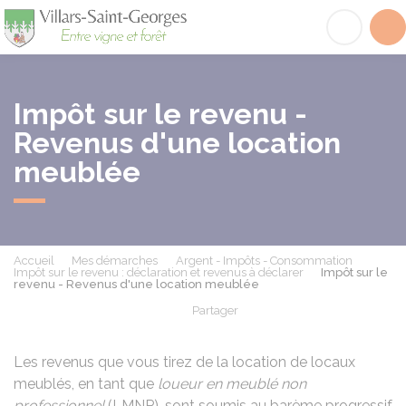
Villars-Saint-Georges
Acc
Impôt sur le revenu -
Revenus d'une location
meublée
Accueil
Mes démarches
Argent - Impôts - Consommation
Impôt sur le revenu : déclaration et revenus à déclarer
Impôt sur le
revenu - Revenus d'une location meublée
Partager
Partager sur Facebook
Partager sur X - Twit
Partager sur
Par
Les revenus que vous tirez de la location de locaux
meublés, en tant que
loueur en meublé non
professionnel
(LMNP), sont soumis au barème progressif