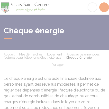
Villars-Saint-Georges
Acc
Chèque énergie
Accueil
Mes démarches
Logement
Aides au paiement des
factures : eau, téléphone, électricité, gaz
Chèque énergie
Partager
Partager sur Facebook
Partager sur X - Twit
Partager sur
Par
Le chèque énergie est une aide financière destinée aux
personnes ayant des revenus modestes. Il permet de
régler des dépenses d'énergie : facture d'électricité ou de
gaz, achat de combustibles de chauffage, ou encore
charges d'énergie incluses dans le loyer de votre
logement social ou redevance en logement-foyer ou