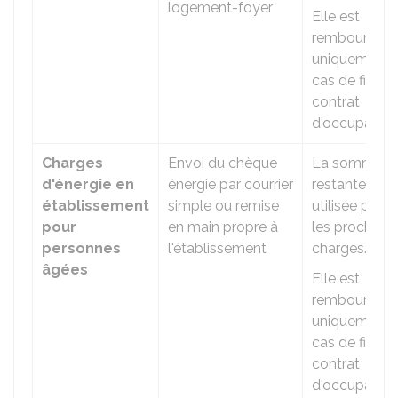
logement-foyer
Elle est
remboursabl
uniquement 
cas de fin de
contrat
d'occupation
Charges
Envoi du chèque
La somme
d'énergie en
énergie par courrier
restante est
établissement
simple ou remise
utilisée pour
pour
en main propre à
les prochain
personnes
l'établissement
charges.
âgées
Elle est
remboursabl
uniquement 
cas de fin de
contrat
d'occupation