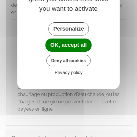
demander à recevoir vos futurs chèques énergies
you want to activate
en format dématérialisé.
Attention
Personalize
Seules les factures d'électricité et de
gaz
peuvent être
payées en ligne
. Le
OK, accept all
fournisseur sélectionné doit toutefois avoir
adhéré au dispositif du chèque énergie et
Deny all cookies
avoir accepté ce mode de paiement. Les
autres dépenses comme l'achat de fioul
Privacy policy
domestique, bois, biomasse ou autres
combustibles pour l'alimentation du
chauffage ou production d'eau chaude, ou les
charges d'énergie ne peuvent donc pas être
payées en ligne.