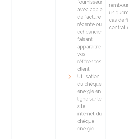
fournisseur
remboursabl
avec copie
uniquement 
de facture
cas de fin de
récente ou
contrat d'éne
échéancier
faisant
apparaître
vos
références
client
Utilisation
du chèque
énergie en
ligne sur le
site
internet du
chèque
énergie