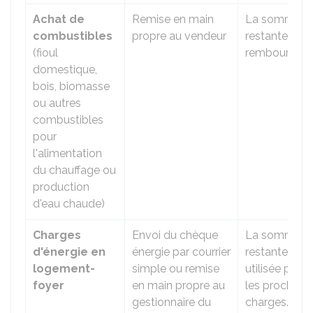
Achat de
Remise en main
La somme
combustibles
propre au vendeur
restante n'es
(fioul
remboursée.
domestique,
bois, biomasse
ou autres
combustibles
pour
l'alimentation
du chauffage ou
production
d'eau chaude)
Charges
Envoi du chèque
La somme
d'énergie en
énergie par courrier
restante est
logement-
simple ou remise
utilisée pour
foyer
en main propre au
les prochain
gestionnaire du
charges.