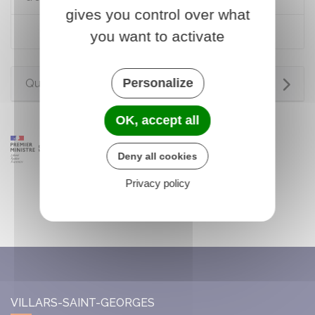
gives you control over what
Calculer l'évolution de sa facture de gaz
you want to activate
Personalize
Questions ? Réponses !
OK, accept all
Deny all cookies
Privacy policy
VILLARS-SAINT-GEORGES