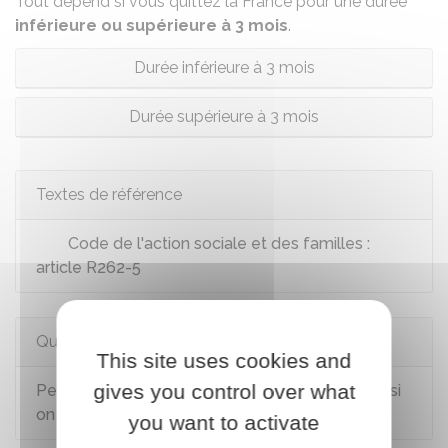
Tout dépend si vous quittez la France pour une durée
inférieure ou supérieure à 3 mois
.
Durée inférieure à 3 mois
Durée supérieure à 3 mois
Textes de référence
Code de l'action sociale et des familles :
article R262-5
Questions ? Réponses !
This site uses cookies and
gives you control over what
Peut-on percevoir le RSA ou la prime d'activité si
on réside hors de France ?
you want to activate