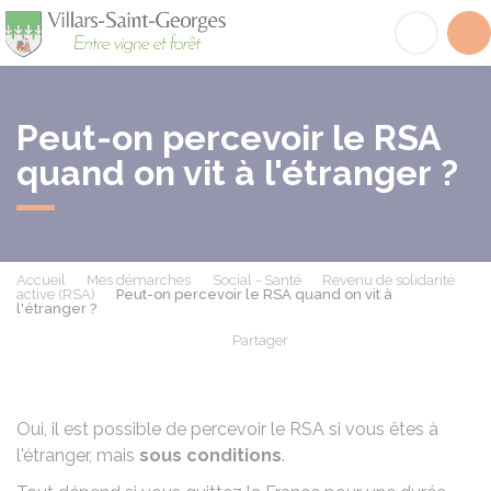
Villars-Saint-Georges
Acc
Peut-on percevoir le RSA
quand on vit à l'étranger ?
Accueil
Mes démarches
Social - Santé
Revenu de solidarité
active (RSA)
Peut-on percevoir le RSA quand on vit à
l'étranger ?
Partager
Partager sur Facebook
Partager sur X - Twit
Partager sur
Par
Oui, il est possible de percevoir le
RSA
si vous êtes à
l'étranger, mais
sous conditions
.