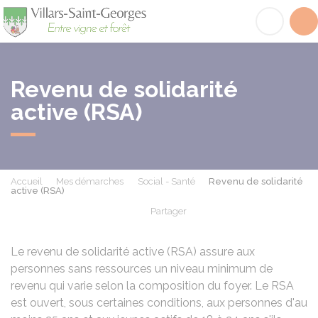
Villars-Saint-Georges
Acc
Revenu de solidarité
active (RSA)
Accueil
Mes démarches
Social - Santé
Revenu de solidarité
active (RSA)
Partager
Partager sur Facebook
Partager sur X - Twit
Partager sur
Par
Le revenu de solidarité active (RSA) assure aux
personnes sans ressources un niveau minimum de
revenu qui varie selon la composition du foyer. Le RSA
est ouvert, sous certaines conditions, aux personnes d'au