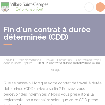
Villars-Saint-Georges
Acc
Fin d'un contrat à durée
déterminée (CDD)
Accueil
Mes démarches
Travail - Formation
Contrats de travail
dans le secteur privé
Fin d'un contrat à durée déterminée (CDD)
Partager
Partager sur Facebook
Partager sur X - Twit
Partager sur
Par
Que se passe-t-il lorsque votre contrat de travail à durée
déterminée (CDD) arrive à sa fin ? Pouvez-vous
percevoir des indemnités ? Nous vous présentons la
réglementation à connaître selon que votre CDD prend