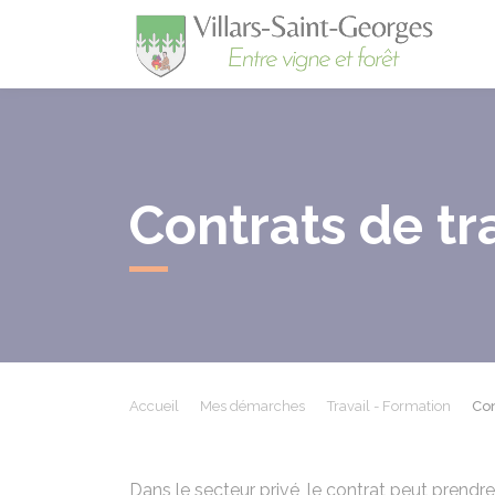
Villa
Contrats de tr
Accueil
Mes démarches
Travail - Formation
Con
Dans le secteur privé, le contrat peut prendre 