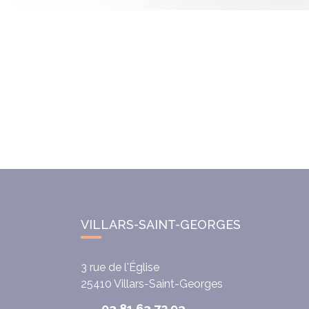
VILLARS-SAINT-GEORGES
3 rue de l'Église
25410
Villars-Saint-Georges
03 81 63 72 93