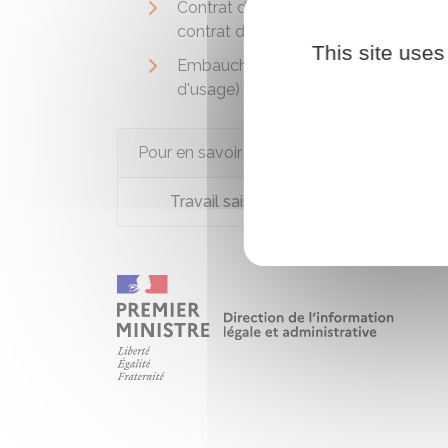
Contrat de travail temporaire (ou
contrat dit d'intérim)
This site uses
Embauche en contrat d'extra (CDD
d'usage)
Pour en savoir plus
Travail saisonnier