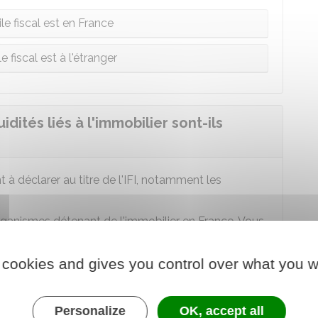
le fiscal est en France
 fiscal est à l'étranger
ités liés à l'immobilier sont-ils
t à déclarer au titre de l'IFI, notamment les
rganismes détenant de l'immobilier en France. Vous
ant les biens immobiliers détenus par la société ou
r ainsi détenu indirectement n'est pas pris en
 cookies and gives you control over what you w
 de
10 %
du capital de la société propriétaire, ou sous
iens immobiliers sont affectés à l'activité de la
'une société liée.
Personalize
OK, accept all