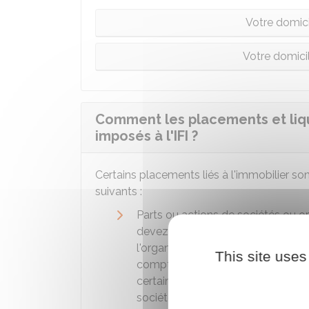
Votre domici
Votre domicile
Comment les placements et liquid
imposés à l'IFI ?
Certains placements liés à l'immobilier son
suivants :
Parts ou actions de sociétés ou o
devez déclarer la valeur représent
l'organisme. Toutefois, l'immobilie
This site uses
compte si vous possédez moins
certaines conditions, lorsque ces b
société qui en est propriétaire ou d