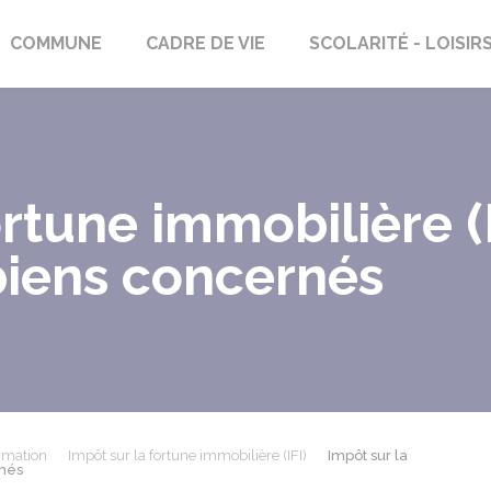
rs-Saint-Georges
COMMUNE
CADRE DE VIE
SCOLARITÉ - LOISIR
rtune immobilière (I
biens concernés
mmation
Impôt sur la fortune immobilière (IFI)
Impôt sur la
rnés