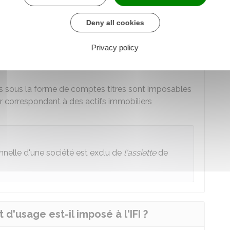
érés en
fiducie
ou placés dans un
trust
pour leur
Deny all cookies
er
1
janvier 2025 représentative des actifs
Privacy policy
ans les unités de compte des contrats
ts sous la forme de comptes titres sont imposables
leur correspondant à des actifs immobiliers
ionnelle d'une société est exclu de
l'assiette
de
d'usage est-il imposé à l'IFI ?