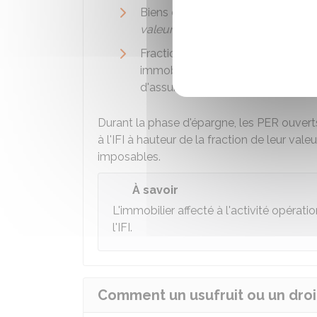
Biens et droits immobiliers transf
er
valeur vénale
au 1
janvier 2025
Fraction de la valeur de rachat au 
immobiliers imposables compris d
d'assurance-vie rachetables.
Durant la phase d'épargne, les PER ouver
à l'IFI à hauteur de la fraction de leur va
imposables.
À savoir
L'immobilier affecté à l'activité opérat
l'IFI.
Comment un usufruit ou un droit 