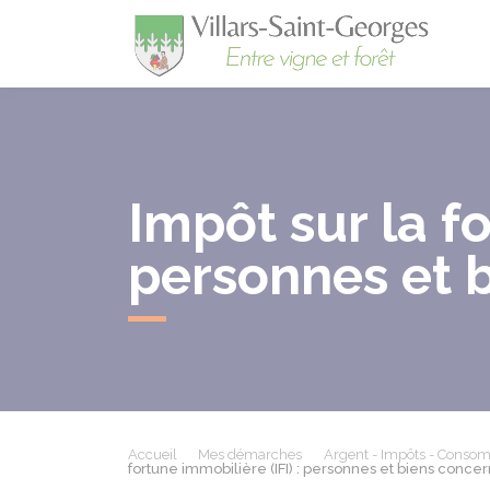
Villa
Impôt sur la fo
personnes et 
Accueil
Mes démarches
Argent - Impôts - Conso
fortune immobilière (IFI) : personnes et biens conce