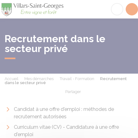
Villars-Saint-Georges
Acc
Recrutement dans le
secteur privé
Accueil
Mes démarches
Travail - Formation
Recrutement
dans le secteur privé
Partager
Partager sur Facebook
Partager sur X - Twit
Partager sur
Par
Candidat à une offre d'emploi : méthodes de
recrutement autorisées
Curriculum vitae (CV) - Candidature à une offre
d'emploi