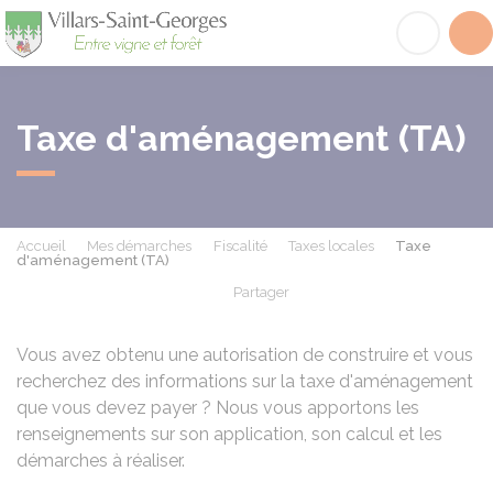
Villars-Saint-Georges
Acc
Taxe d'aménagement (TA)
Accueil
Mes démarches
Fiscalité
Taxes locales
Taxe
d'aménagement (TA)
Partager
Partager sur Facebook
Partager sur X - Twit
Partager sur
Par
Vous avez obtenu une autorisation de construire et vous
recherchez des informations sur la taxe d'aménagement
que vous devez payer ? Nous vous apportons les
renseignements sur son application, son calcul et les
démarches à réaliser.