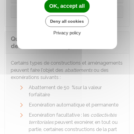
OK, accept all
Projet d'aménagement ou d'installation
Deny all cookies
Privacy policy
Quels abattements et exonérations
de la taxe d'aménagement ?
Certains types de constructions et aménagements
peuvent faire l'objet des
abattements
ou des
exonérations suivants :
Abattement de
50 %
sur la valeur
forfaitaire
Exonération automatique et permanente
Exonération facultative : les
collectivités
territoriales
peuvent exonérer, en tout ou
partie, certaines constructions de la part