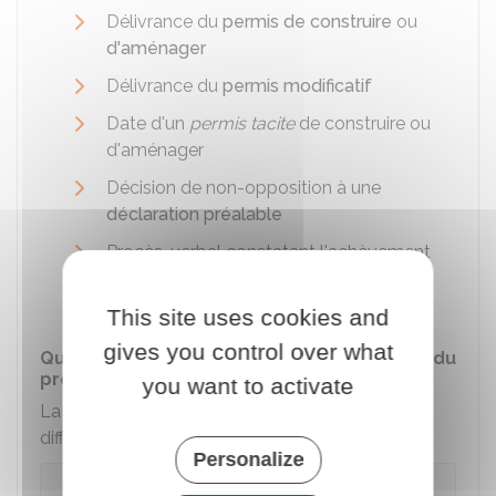
Délivrance du
permis de construire
ou
d'aménager
Délivrance du
permis modificatif
Date d'un
permis tacite
de construire ou
d'aménager
Décision de non-opposition à une
déclaration préalable
Procès-verbal constatant l'achèvement
des constructions réalisées sans
autorisation ou en infraction.
This site uses cookies and
gives you control over what
Quel est le mode de calcul selon la nature du
projet ?
you want to activate
La taxe d'aménagement est calculée
différemment suivant votre projet :
Personalize
Projet de construction