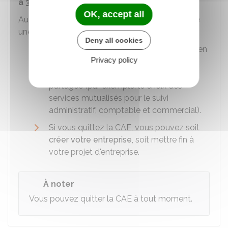
à 3 ans
.
OK, accept all
Au bout de 3 ans maximum, vous devez prendre
une décision :
Deny all cookies
Si vous restez dans la CAE, vous devez en
Privacy policy
devenir
associé
. Vous participez alors à
toutes les décisions de l'entreprise
partagée (par exemple, le choix des
services mutualisés pour le suivi
administratif, comptable et commercial).
Si vous quittez la CAE, vous pouvez soit
créer votre entreprise
, soit mettre fin à
votre projet d'entreprise.
À noter
Vous pouvez quitter la CAE à tout moment.