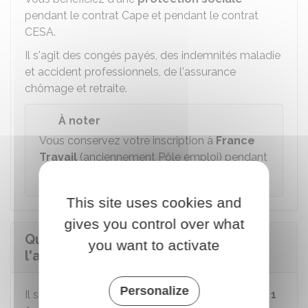
pendant le contrat
Cape
et pendant le contrat
CESA
.
Il s'agit des congés payés, des indemnités maladie
et accident professionnels, de l'assurance
chômage et retraite.
À noter
Vous conservez votre inscription à
France
Travail
(anciennement Pôle emploi) pendant
le contrat
Cape
.
This site uses cookies and
gives you control over what
Quelles est la durée de
you want to activate
l'accompagnement par une CAE ?
Personalize
Il s'agit d'un accompagnement sur une durée de
1