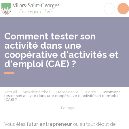
Villars-Saint-Georges
Acc
Comment tester son
activité dans une
coopérative d'activités et
d'emploi (CAE) ?
Accueil
Mes démarches
Étapes de vie
Je crée
Comment
tester son activité dans une coopérative d'activités et d'emploi
(CAE) ?
Partager
Partager sur Facebook
Partager sur X - Twit
Partager sur
Par
Vous êtes
futur entrepreneur
ou au tout début de