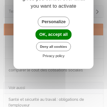
you want to activate
Textes de référence
Personalize
Services en ligne et formulaires
OK, accept all
Guichet des formalités des entreprises
Deny all cookies
Soumettre une plainte à Solvit
Privacy policy
Trouver le bon statut (forme) juridique et
comparer le coût des cotisations sociales
Voir aussi
Santé et sécurité au travail : obligations de
l'employeur