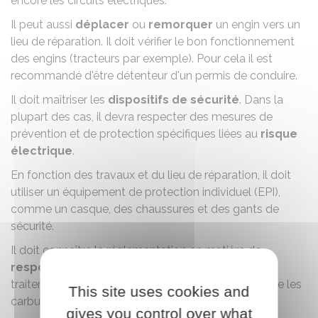
encore les circuits électriques.
Il peut aussi
déplacer
ou
remorquer
un engin vers un
lieu de réparation. Il doit vérifier le bon fonctionnement
des engins (tracteurs par exemple). Pour cela il est
recommandé d'être détenteur d'un permis de conduire.
Il doit maîtriser les
dispositifs de sécurité
. Dans la
plupart des cas, il devra respecter des mesures de
prévention et de protection spécifiques liées au
risque
électrique
.
En fonction des travaux et du lieu de réparation, il doit
utiliser un équipement de protection individuel (EPI),
comme un casque, des chaussures et des gants de
sécurité.
Il doit connaître la réglementation en matière de
responsabilité environnementale
, de tri et de
traitement des déchets professionnels (par exemple les
This site uses cookies and
carburants, les batteries, les lubrifiants).
gives you control over what