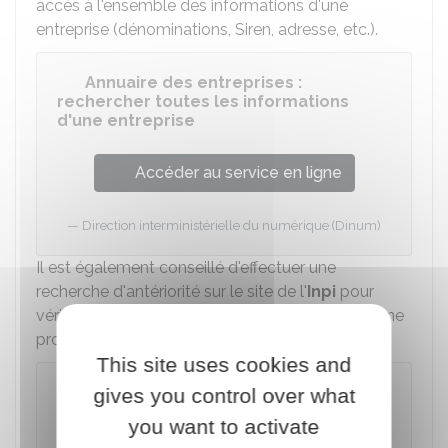
accès à l'ensemble des informations d'une
entreprise (dénominations, Siren, adresse, etc.).
Annuaire des entreprises :
rechercher toutes les informations
d'une entreprise
Accéder au service en ligne
Direction interministérielle du numérique (Dinum)
Il est également conseillé d'effectuer une
recherche d'antériorité sur le site de l'
Inpi
pour
vérifier que le nom envisagé ne bénéficie d'aucune
protection (dépôt de marque).
This site uses cookies and
Recherche d'antériorité de marque
gives you control over what
(INPI)
you want to activate