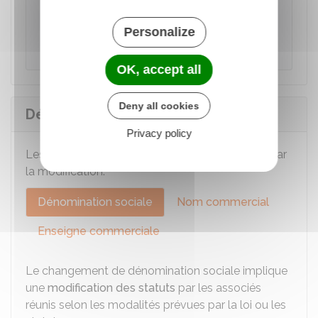
Accéder au service en ligne
Personalize
Institut national de la propriété industrielle (Inpi)
OK, accept all
Deny all cookies
Démarches de modification
Privacy policy
Les formalités varient selon l'élément impacté par
la modification.
Dénomination sociale
Nom commercial
Enseigne commerciale
Le changement de dénomination sociale implique
une
modification des statuts
par les associés
réunis selon les modalités prévues par la loi ou les