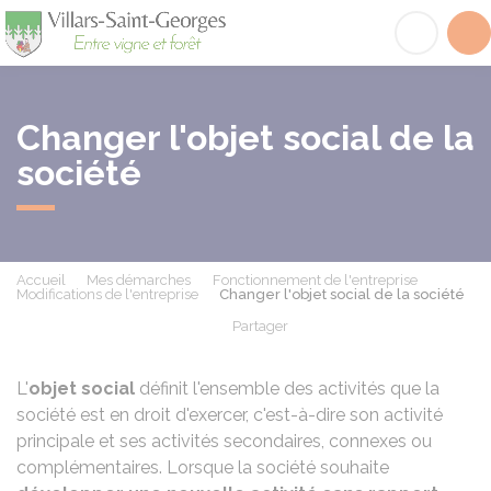
Villars-Saint-Georges
Acc
Changer l'objet social de la
société
Accueil
Mes démarches
Fonctionnement de l'entreprise
Modifications de l'entreprise
Changer l'objet social de la société
Partager
Partager sur Facebook
Partager sur X - Twit
Partager sur
Par
L'
objet social
définit l'ensemble des activités que la
société est en droit d'exercer, c'est-à-dire son activité
principale et ses activités secondaires, connexes ou
complémentaires. Lorsque la société souhaite