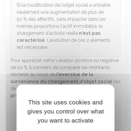
Si la modification de l'objet social a entrainé
seulement une augmentation de plus de
50 %
des effectifs, sans impacter dans les
mêmes proportions l'actif immobilisé, le
changement d'activité réelle
n'est pas
caractérisé
. L'évolution de ces 2 éléments
est nécessaire.
Pour apprécier cette variation positive ou négative
de
50 %
, il convient de comparer les montants
déclarés au cours de
l'exercice de la
survenance du changement d'objet social
(ou
de l'exercice suivant)
par rapport à l'exercice
précédent
.
This site uses cookies and
Exemple
gives you control over what
Une société exerce une activité d'hôtellerie-
you want to activate
restauration et réalise, au cours de l'exercice