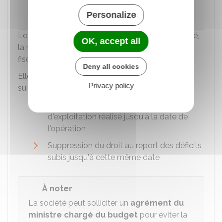
clos au 31 décembre de l'année N, un chiffre
d'affaires de
500 000 €
.
Personalize
Lorsque le changement d'activité réelle est avéré,
OK, accept all
la modification de l'objet social est assimilée
fiscalement à une
cessation d'activité
.
Deny all cookies
Elle induit alors les
conséquences fiscales
Privacy policy
suivantes :
Imposition immédiate du bénéfice
d'exploitation réalisé jusqu'à la date de
l'opération
Suppression du droit au report des déficits
subis jusqu'à cette même date
À noter
La société peut solliciter un
agrément du
ministre chargé du budget
pour éviter la